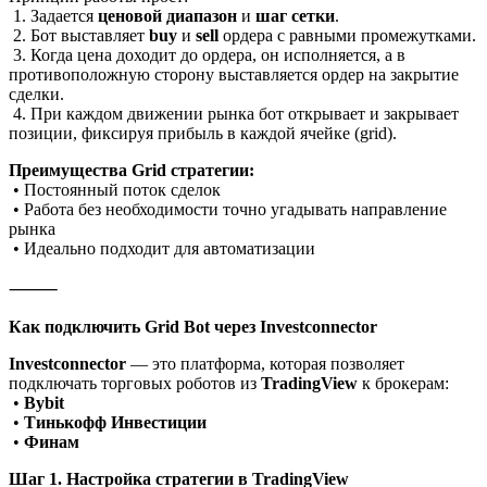
1. Задается
ценовой диапазон
и
шаг сетки
.
2. Бот выставляет
buy
и
sell
ордера с равными промежутками.
3. Когда цена доходит до ордера, он исполняется, а в
противоположную сторону выставляется ордер на закрытие
сделки.
4. При каждом движении рынка бот открывает и закрывает
позиции, фиксируя прибыль в каждой ячейке (grid).
Преимущества Grid стратегии:
• Постоянный поток сделок
• Работа без необходимости точно угадывать направление
рынка
• Идеально подходит для автоматизации
⸻
Как подключить Grid Bot через Investconnector
Investconnector
— это платформа, которая позволяет
подключать торговых роботов из
TradingView
к брокерам:
•
Bybit
•
Тинькофф Инвестиции
•
Финам
Шаг 1. Настройка стратегии в TradingView