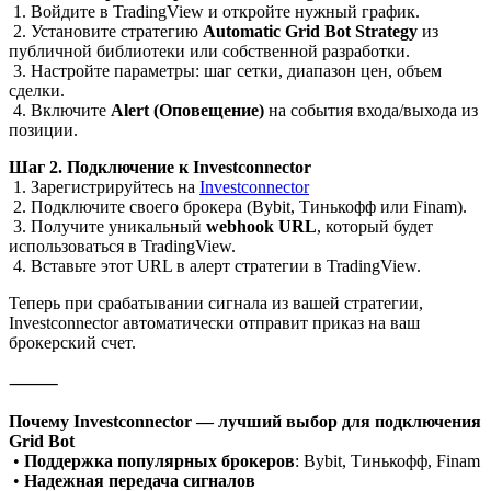
1. Войдите в TradingView и откройте нужный график.
2. Установите стратегию
Automatic Grid Bot Strategy
из
публичной библиотеки или собственной разработки.
3. Настройте параметры: шаг сетки, диапазон цен, объем
сделки.
4. Включите
Alert (Оповещение)
на события входа/выхода из
позиции.
Шаг 2. Подключение к Investconnector
1. Зарегистрируйтесь на
Investconnector
2. Подключите своего брокера (Bybit, Тинькофф или Finam).
3. Получите уникальный
webhook URL
, который будет
использоваться в TradingView.
4. Вставьте этот URL в алерт стратегии в TradingView.
Теперь при срабатывании сигнала из вашей стратегии,
Investconnector автоматически отправит приказ на ваш
брокерский счет.
⸻
Почему Investconnector — лучший выбор для подключения
Grid Bot
•
Поддержка популярных брокеров
: Bybit, Тинькофф, Finam
•
Надежная передача сигналов