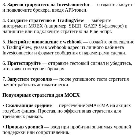
3.
Зарегистрируйтесь на Investconnector
— создайте аккаунт
и подключите брокера, введя API-токен.
4.
Создайте стратегию в TradingView
— выберите
инструмент MOEX (например, SBER, GAZP, Si-фьючерс) и
напишите или подключите стратегию на Pine Script.
5.
Настройте оповещение с webhook
— создайте оповещение
в TradingView, указав webhook-адрес из личного кабинета
Investconnector и формат сообщения с параметрами сделки.
6.
Протестируйте
— отправьте тестовый сигнал и убедитесь,
что заявка поступает брокеру.
7.
Запустите торговлю
— после успешного теста стратегия
начнёт работать автоматически.
Популярные стратегии для MOEX
•
Скользящие средние
— пересечение SMA/EMA на акциях
голубых фишек. Простая, но эффективная стратегия для
трендовых рынков.
•
Прорыв уровней
— вход при пробитии значимых уровней
поддержки или сопротивления.