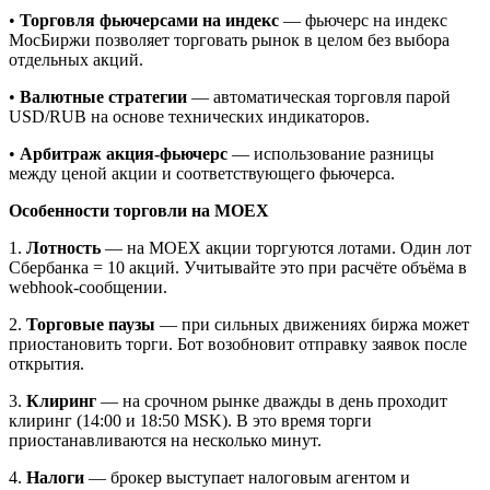
•
Торговля фьючерсами на индекс
— фьючерс на индекс
МосБиржи позволяет торговать рынок в целом без выбора
отдельных акций.
•
Валютные стратегии
— автоматическая торговля парой
USD/RUB на основе технических индикаторов.
•
Арбитраж акция-фьючерс
— использование разницы
между ценой акции и соответствующего фьючерса.
Особенности торговли на MOEX
1.
Лотность
— на MOEX акции торгуются лотами. Один лот
Сбербанка = 10 акций. Учитывайте это при расчёте объёма в
webhook-сообщении.
2.
Торговые паузы
— при сильных движениях биржа может
приостановить торги. Бот возобновит отправку заявок после
открытия.
3.
Клиринг
— на срочном рынке дважды в день проходит
клиринг (14:00 и 18:50 MSK). В это время торги
приостанавливаются на несколько минут.
4.
Налоги
— брокер выступает налоговым агентом и